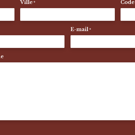
Ville
Code 
*
E-mail
*
de