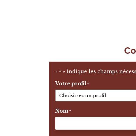
Co
«
» indique les champs nécess
*
Votre profil
*
Nom
*