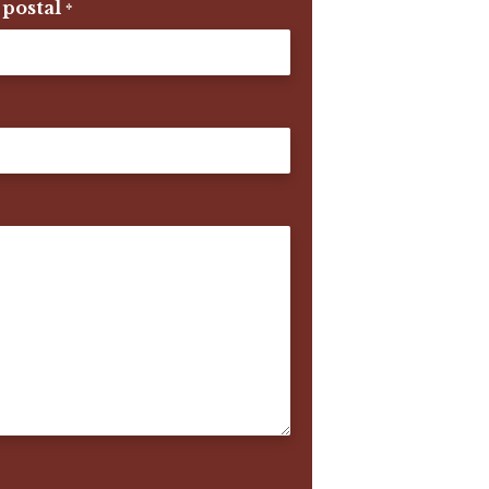
postal
*