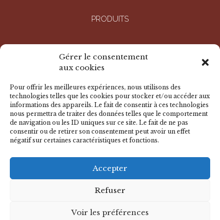
PRODUITS
ENTREPRISE
Gérer le consentement
aux cookies
RÉALISATIONS
Pour offrir les meilleures expériences, nous utilisons des
technologies telles que les cookies pour stocker et/ou accéder aux
informations des appareils. Le fait de consentir à ces technologies
DOCUMENTS
nous permettra de traiter des données telles que le comportement
de navigation ou les ID uniques sur ce site. Le fait de ne pas
consentir ou de retirer son consentement peut avoir un effet
négatif sur certaines caractéristiques et fonctions.
NOUS CONTACTER
Accepter
© 2026 BADER - Tous droits réservés
Mentions légales
-
Déclaration de confidentialité
-
Politique de
Refuser
cookies
-
Avertissement
Voir les préférences
CACTUS
Agence conseil en communication