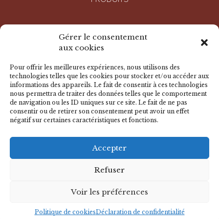
ENTREPRISE
Gérer le consentement
aux cookies
RÉALISATIONS
Pour offrir les meilleures expériences, nous utilisons des
technologies telles que les cookies pour stocker et/ou accéder aux
informations des appareils. Le fait de consentir à ces technologies
DOCUMENTS
nous permettra de traiter des données telles que le comportement
de navigation ou les ID uniques sur ce site. Le fait de ne pas
consentir ou de retirer son consentement peut avoir un effet
négatif sur certaines caractéristiques et fonctions.
NOUS CONTACTER
Accepter
© 2026 BADER - Tous droits réservés
Mentions légales
-
Déclaration de confidentialité
-
Politique de
Refuser
cookies
-
Avertissement
Voir les préférences
CACTUS
Agence conseil en communication
Politique de cookies
Déclaration de confidentialité