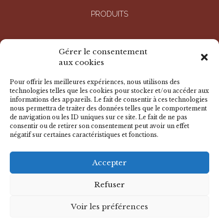
PRODUITS
ENTREPRISE
Gérer le consentement
aux cookies
RÉALISATIONS
Pour offrir les meilleures expériences, nous utilisons des
technologies telles que les cookies pour stocker et/ou accéder aux
informations des appareils. Le fait de consentir à ces technologies
DOCUMENTS
nous permettra de traiter des données telles que le comportement
de navigation ou les ID uniques sur ce site. Le fait de ne pas
consentir ou de retirer son consentement peut avoir un effet
négatif sur certaines caractéristiques et fonctions.
NOUS CONTACTER
Accepter
© 2026 BADER - Tous droits réservés
Mentions légales
-
Déclaration de confidentialité
-
Politique de
Refuser
cookies
-
Avertissement
Voir les préférences
CACTUS
Agence conseil en communication