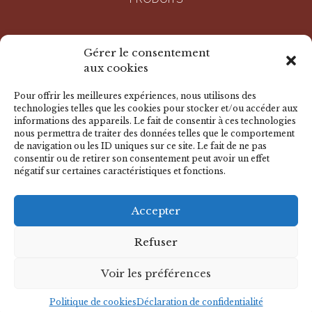
ENTREPRISE
Gérer le consentement
aux cookies
RÉALISATIONS
Pour offrir les meilleures expériences, nous utilisons des
technologies telles que les cookies pour stocker et/ou accéder aux
informations des appareils. Le fait de consentir à ces technologies
DOCUMENTS
nous permettra de traiter des données telles que le comportement
de navigation ou les ID uniques sur ce site. Le fait de ne pas
consentir ou de retirer son consentement peut avoir un effet
négatif sur certaines caractéristiques et fonctions.
NOUS CONTACTER
Accepter
© 2026 BADER - Tous droits réservés
Mentions légales
-
Déclaration de confidentialité
-
Politique de
Refuser
cookies
-
Avertissement
Voir les préférences
CACTUS
Agence conseil en communication
Politique de cookies
Déclaration de confidentialité