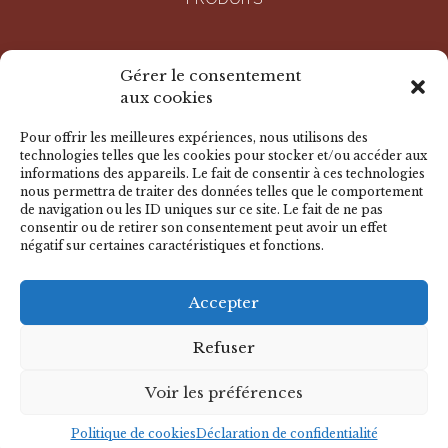
ENTREPRISE
Gérer le consentement
aux cookies
RÉALISATIONS
Pour offrir les meilleures expériences, nous utilisons des
technologies telles que les cookies pour stocker et/ou accéder aux
informations des appareils. Le fait de consentir à ces technologies
DOCUMENTS
nous permettra de traiter des données telles que le comportement
de navigation ou les ID uniques sur ce site. Le fait de ne pas
consentir ou de retirer son consentement peut avoir un effet
négatif sur certaines caractéristiques et fonctions.
NOUS CONTACTER
Accepter
© 2026 BADER - Tous droits réservés
Mentions légales
-
Déclaration de confidentialité
-
Politique de
Refuser
cookies
-
Avertissement
Voir les préférences
CACTUS
Agence conseil en communication
Politique de cookies
Déclaration de confidentialité