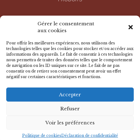
ENTREPRISE
Gérer le consentement
aux cookies
RÉALISATIONS
Pour offrir les meilleures expériences, nous utilisons des
technologies telles que les cookies pour stocker et/ou accéder aux
informations des appareils. Le fait de consentir à ces technologies
DOCUMENTS
nous permettra de traiter des données telles que le comportement
de navigation ou les ID uniques sur ce site. Le fait de ne pas
consentir ou de retirer son consentement peut avoir un effet
négatif sur certaines caractéristiques et fonctions.
NOUS CONTACTER
Accepter
© 2026 BADER - Tous droits réservés
Mentions légales
-
Déclaration de confidentialité
-
Politique de
Refuser
cookies
-
Avertissement
Voir les préférences
CACTUS
Agence conseil en communication
Politique de cookies
Déclaration de confidentialité